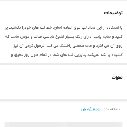
توضیحات
با استفاده از این مداد لب فوق العاده آسان، خط لب های خودرا بکشید، پر
کنید و سایه بزنید! دارای رنگ بسیار اشباع بابافتی صاف و موس مانند که
روی آن می لغزد و مات مخملی راخشک می کند. فرمول کرمی آن نیز
کشیده یا لکه نمی‌کند،بنابراین لب های شما در تمام طول روز دقیق و
بی‌نقصمی‌ماند. آن را با رژلب‌های MATTE ALLURE جفت کنید تاظاهر
لب‌های خود را کامل کنید!
نظرات
دسته‌بندی
:
لوازم آرایش