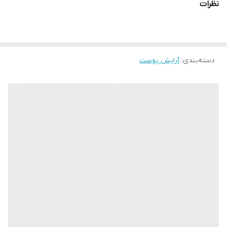
نظرات
العاده و مناسب انواع پوست است.
بافت این محصول کاملا سبک و مخملی میباشد و احساس سنگینی به
پوست نمیدهد. این کرم پودر همچنین دارای ضد افتاب می باشد که از
دسته‌بندی
:
آرایش پوست
پوست صورت شما در برابر اشعه های مضر آفتاب محافظت میکند