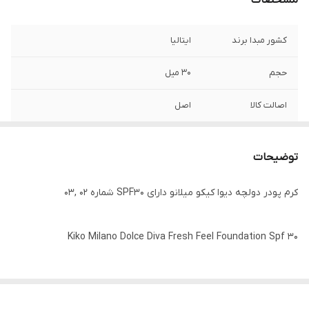
مشخصات
کشور مبدا برند
ایتالیا
حجم
۳۰ میل
اصالت کالا
اصل
نوع پوست
نواع پوست
توضیحات
کرم پودر دولچه دیوا کیکو میلانو دارای SPF30 شماره 02 ,03
Kiko Milano Dolce Diva Fresh Feel Foundation Spf 30
کرم پودر کیکو میلانو SPF30 حاوی فرمول غنی شده با عصاره تمشک
جهت آبرسانی ۲۴ساعته پوست می باشد،پوشش دهی این کرم پودر فوق