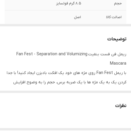
حجم
۸.۵ گرم فولسایز
اصالت کالا
اصل
توضیحات
ریمل فن فست بنفیت Fan Fest - Separation and Volumizing
Mascara
با ریمل Fan Fest روی مژه های خود یک افکت بادبزن ایجاد کنید! با جدا
کردن یک به یک مژه ها با یک ضربه برس، حجم را به وضوح افزایش
دهید. برس فیبر فول فلکس مخصوص طراحی شده دارای زاویه 40 درجه
است که مژه ها را از ریشه تا نوک بلند می کند و به گوشه به گوشه می
نظرات
رسد. فرمولی که احساس وزن ایجاد نمی کند، جمع نمی شود و نمی ریزد.
به لطف الیاف انعطاف پذیر موجود در فرمول، مژه ها بدون سفت شدن و
از دست دادن طبیعی بودن شفاف می شوند. ظاهر مژه مانند بادبزن به