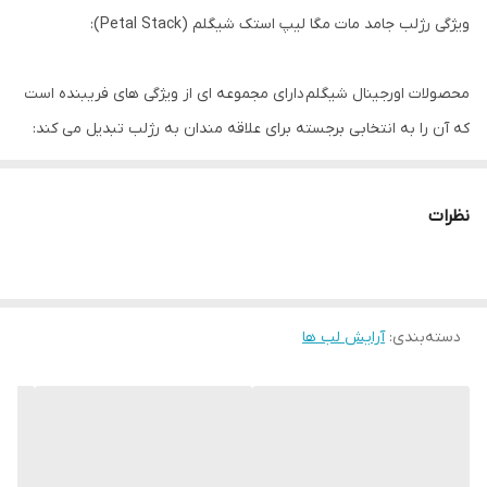
ویژگی رژلب جامد مات مگا لیپ استک شیگلم (Petal Stack):
محصولات اورجینال شیگلم دارای مجموعه ای از ویژگی های فریبنده است
که آن را به انتخابی برجسته برای علاقه مندان به رژلب تبدیل می کند:
چهار رنگ رژلب:رژلب جامد مات مگا لیپ استک شیگلم (Petal
نظرات
Stack) طیفی از چهار رنگ رژلب جذاب را ارائه می دهد که گزینه هایی را
برای مناسبت ها و سبک های مختلف ارائه می دهد.
دسته‌بندی
:
آرایش لب ها
پایان مات: رژلب ها یک روکش مات شیک ارائه می دهند و ظاهری
پیچیده به آرایش شما می بخشند.
بافت جامد: آنها دارای بافت محکم و قابل اعتمادی هستند که کاربرد آسان
و دقیق را بدون لک شدن یا پر شدن تضمین می کند.