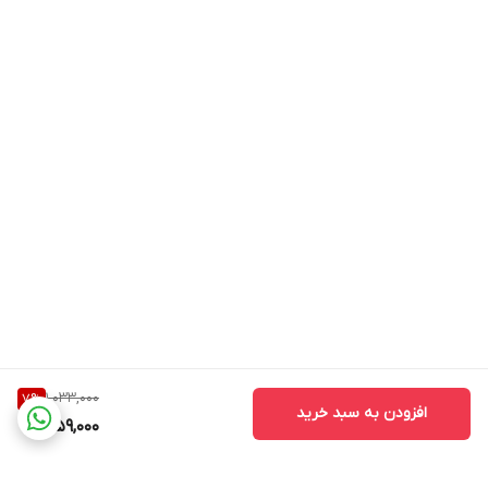
1,033,000
7
%
افزودن به سبد خرید
959,000