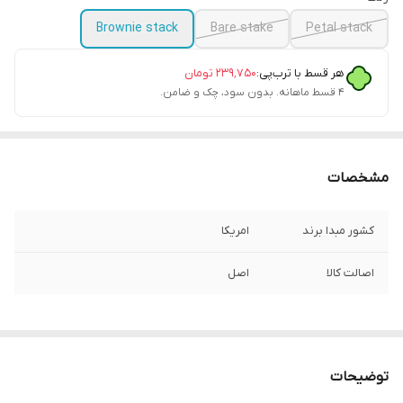
Brownie stack
Bare stake
Petal stack
هر قسط با ترب‌پی:
۲۳۹٬۷۵۰
تومان
۴ قسط ماهانه. بدون سود، چک و ضامن.
مشخصات
کشور مبدا برند
امریکا
اصالت کالا
اصل
توضیحات