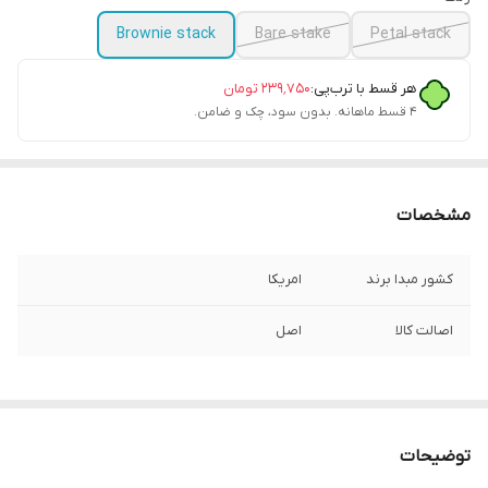
Brownie stack
Bare stake
Petal stack
هر قسط با ترب‌پی:
۲۳۹٬۷۵۰
تومان
۴ قسط ماهانه. بدون سود، چک و ضامن.
مشخصات
کشور مبدا برند
امریکا
اصالت کالا
اصل
توضیحات