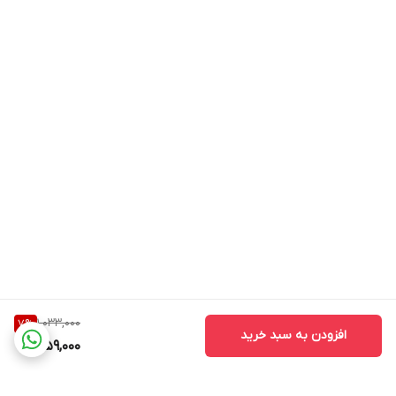
1,033,000
7
%
افزودن به سبد خرید
959,000