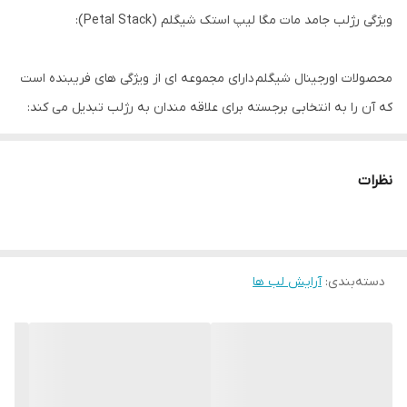
ویژگی رژلب جامد مات مگا لیپ استک شیگلم (Petal Stack):
محصولات اورجینال شیگلم دارای مجموعه ای از ویژگی های فریبنده است
که آن را به انتخابی برجسته برای علاقه مندان به رژلب تبدیل می کند:
چهار رنگ رژلب:رژلب جامد مات مگا لیپ استک شیگلم (Petal
نظرات
Stack) طیفی از چهار رنگ رژلب جذاب را ارائه می دهد که گزینه هایی را
برای مناسبت ها و سبک های مختلف ارائه می دهد.
دسته‌بندی
:
آرایش لب ها
پایان مات: رژلب ها یک روکش مات شیک ارائه می دهند و ظاهری
پیچیده به آرایش شما می بخشند.
بافت جامد: آنها دارای بافت محکم و قابل اعتمادی هستند که کاربرد آسان
و دقیق را بدون لک شدن یا پر شدن تضمین می کند.