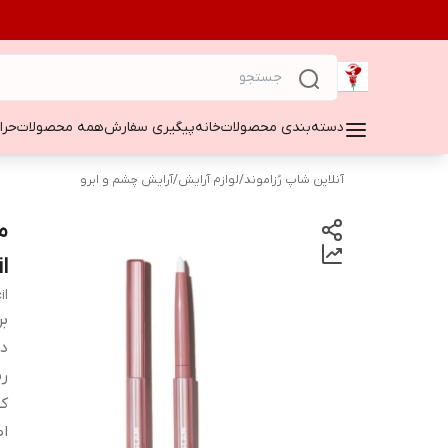
دسته‌بندی محصولات
خانه
پیگیری سفارش
همه محصولات
حراج ۵۰
آنلاین شاپ رُزاموند
/
لوازم آرایش
/
آرایش چشم و ابرو
l
il
بر
دس
ر
کش
اص