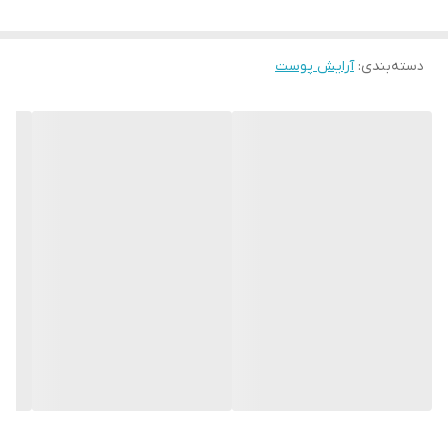
رنگدانه قوی
دسته‌بندی
:
بدون تست حیوانی
آرایش پوست
کاور فوق‌العاده بالا
آبرسان
بافت نرم و کرمی
بافت سبک
بدون ماسیدگی
مورد تایید متخصصان
مناسب انواع پوست و پوست‌های حساس
فرمول قابل ترکیب با انواع کرم پودر و کانسیلر
پوشاننده عیوب زیر چشم مانند حلقه‌های سیاه، قرمزی و لکه
عدم ایجاد خطوط ریز و چین و چروک
دارای خاصیت ضد التهابی