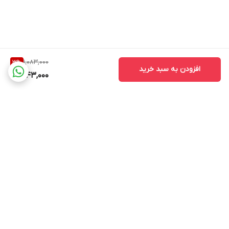
1,083,000
3
%
افزودن به سبد خرید
1,043,000
برگشت به بالا