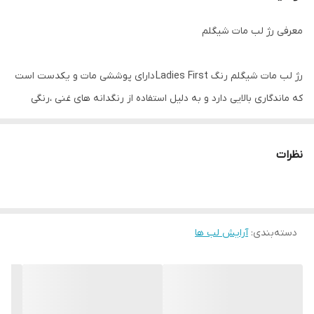
معرفی رژ لب مات شیگلم
رژ لب مات شیگلم رنگ Ladies First دارای پوششی مات و یکدست است
که ماندگاری بالایی دارد و به دلیل استفاده از رنگدانه های غنی ،رنگی
جذاب و زیبا را به لب های شما می بخشد. رژ لب شیگلم مدل Crystal
Matte بعد از استفاده بلافاصله خشک میشد و لک نمی اندازد همچنین
نظرات
بافت سبک و نرمی دارد و هیچ گونه احساس سنگینی و ماسیدگی بر روی
لب ایجاد نمیکند .این رژ لب به دلیل داشتن مواد مغذی از پوسته پوسته
شدن و خشکی لب جلوگیری میکند ،علاوه بر این فاقد تست حیوانی بوده
دسته‌بندی
:
آرایش لب ها
و هیچ گونه مواد نگهدارنده شیمیایی در ترکیبات خود نداشته و آسیبی
به لب های شما وارد نمیکنید.
ویژگی های رژ لب شیگلم مدل Crystal Matte رنگ Ladies First