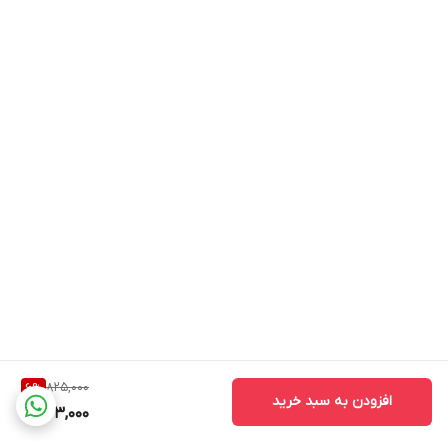
825,000
6
%
افزودن به سبد خرید
773,000