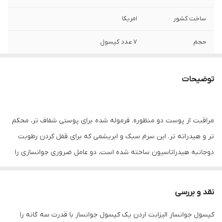
ساخت کشور
امریکا
حجم
۷ عدد کپسول
اصالت کالا
اصل
توضیحات
مراقبت از پوست دو منظوره. فرموله شده برای پوستی شفاف تر، محکم
تر و هیدراته تر. این سرم سبک و ابریشمی که برای قفل کردن رطوبت
دوجانبه هیدراتاسیون ساخته شده است، دو عامل ضروری جوانسازی را
در یک کپسول تک دوز ترکیب می کند. اسید هیالورونیک رطوبت را جذب
می‌کند در حالی که سرامیدهای تقویت‌کننده پوست آن را قفل می‌کنند.با
نقد و بررسی
استفاده از این کپسولها میتوانید پوستی سالم داشته باشید که خطوط ان
کپسول جوانساز الیزابت اردن یک کپسول جوانساز با قدرت سه گانه را
کاملاً مشخص کم عمق میشوند.با قدرت پلامپ کننده و حجم دهنده