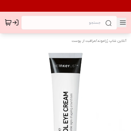
آنلاین شاپ رُزاموند
/
مراقبت از پوست