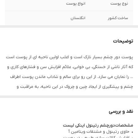
نوع پوست
انواع پوست
ساخت کشور
انگلستان
اصالت کالا
اصل
توضیحات
پوست دور چشم بسیار نازک است و اغلب اولین ناحیه ای از پوست است
که آثار ناشی از خستگی، بی خوابی، علائم افزایش سن و فشارهای کاری و
... را نمایان می سازد. از این رو برای سالم و شاداب ماندن پوست اطراف
چشم و پیشگیری از ایجاد چین و چروک در این ناحیه، به مراقبت و
آبرسانی و رطوبت رسانی کافی نیاز است. استفاده از کرم های دور چشم
می تواند در جلوگیری از ایجاد خطوط و رفع تیرگی ها و پف دور چشم
نقد و بررسی
بسیار موثر باشد.
کرم دور چشم رتینول اینکی لیست
یک کرم جوانساز و
مشخصات دورچشم رتینول اینکی لیست
روشن کننده است که به برطرف شدن حلقه های تیره اطراف چشم کمک
• حاوی رتینول و مشتقات ویتامین آ
می کند. کرم دورچشم رتینول اینکی لیست همچنین در کاهش خطوط و
• افزایش کلاژن سازی طبیعی در پوست