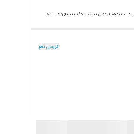
 پوست بدهد فرمولی سبک با جذب سریع و عالی که
 این اسنس انرژی زا و ضد چروک، میزان رطوبت پوست
افزودن نظر
ندگاری دارد.
صورت را کاهش میدهد
 میدارد.