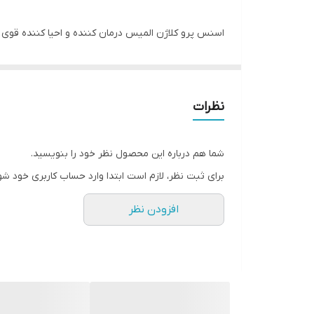
اسنس پرو کلاژن المیس درمان کننده و احیا کننده قو
پوست را ابرسانی کرده و رطوبت کافی را برای نرم شدن 
خود را دو برابر کنید.
نظرات
حاوی ترکیبی از آب‌رسان پادینا پاوونیکا و آب چشمه دریا، که سر
شما هم درباره این محصول نظر خود را بنویسید.
این محصول شامل نسل جدید فلش فیلر هیالورونیک اسید
برای ثبت نظر، لازم است ابتدا وارد حساب کاربری خود شو
افزودن نظر
این محصول برگرفته از ابهای دریا میباشد که شامل منبعی غنی از 
⬅️دارای بافت سبک و زودجذب دارای رضایت بالای مصرف 
⬅️یک محصول قدرتمند با ابرسانی و تغذیه دوبرابر