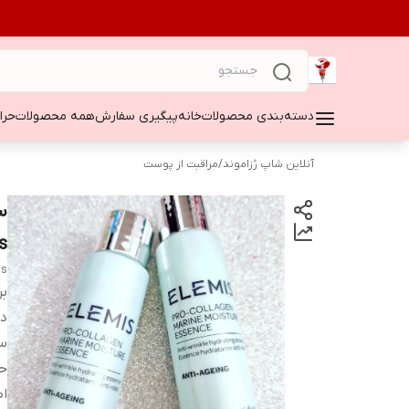
دسته‌بندی محصولات
خانه
پیگیری سفارش
همه محصولات
حراج ۵۰
آنلاین شاپ رُزاموند
/
مراقبت از پوست
s
is
بر
دس
س
ح
اص