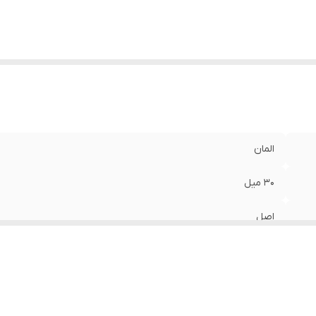
المان
۳۰ میل
اصل