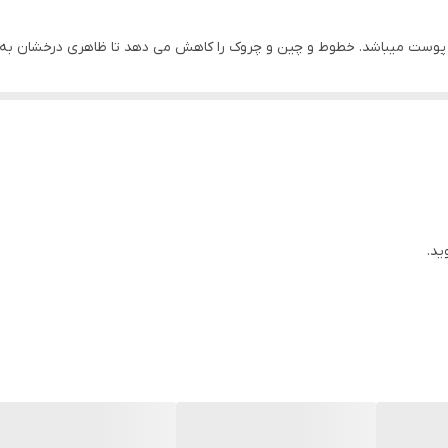
ی پوست میباشد. خطوط و چین و چروک را کاهش می دهد تا ظاهری درخشان به
و آماده سازی پوست برای مراحل بعدی روتین مراقبت از پوست فراهم میکند.با
شار از منیزیم، مس و روی است، فرمول مرطوب‌کننده عمیق با آبرسانی فوری که تا 24 ساعت ما
 میباشد که طولانی تر و بیشتر پوست را ابرسانی و تغذیه میکند و خطوط 
ید.
منیزیوم،مس،زینک،و مواد مغذی با فورمولاسیون جدید که پوست را بیش از 24 ساعت مرطوب نگه
کنندگان