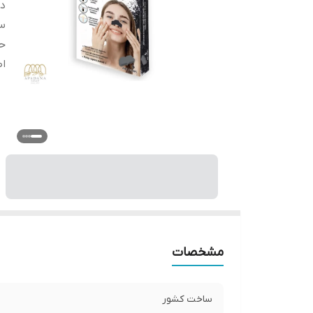
دس
س
ح
اص
مشخصات
ساخت کشور