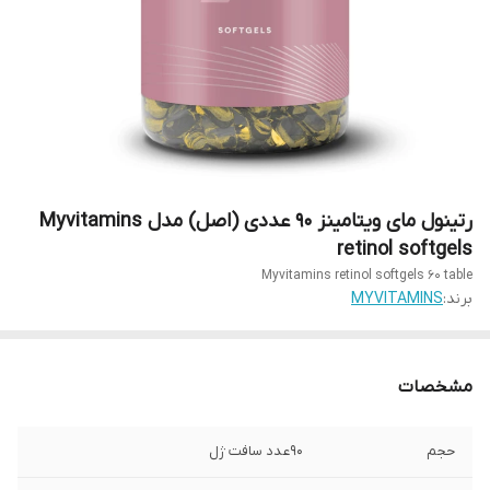
رتینول مای ویتامینز ۹۰ عددی (اصل) مدل Myvitamins
retinol softgels
Myvitamins retinol softgels ۶۰ table
برند:
MYVITAMINS
مشخصات
حجم
90عدد سافت ژل