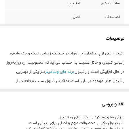
ساخت کشور
انگلیس
اصالت کالا
اصل
توضیحات
رتینول یکی از پرطرفدارترین مواد در صنعت زیبایی است و یک ماده‌ی
زیبایی کلیدی و حائز اهمیت به حساب می‌آید که محبوبیت آن روزبه‌روز
در حال افزایش است و رتینول
برند مای ویتامینز
نیز یکی از بهترین
رتینول های موجود در بازار است. عملکرد رتینول سبب محافظت از
تجزیه شدن کلاژن شده و با تحریک رشد و چرخه سلولی، سبب افزایش
تولید کلاژن پوست خواهد شد و علاوه بر این رتینول با تقویت اپیدرم،
نقد و بررسی
مقدار آب تبخیر شده از پوست را کاهش می دهد این امر ظاهری تازه تر
ویژگی ها و عملکرد رتینول مای ویتامینز
به پوست داده، از علائم پیری کاسته و روند آن را کندتر خواهد کرد. از
رتینول یکی از محصولات مهم و اصلی برای زیبایی است.
جمله دیگر فواید رتینول می توان به درمان آکنه های شدید و همینطور
رتینول به حفظ و شادابی طبیعی پوست شما کمک می‌کند.