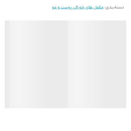
دسته‌بندی
:
مکمل های خوراکی پوست و مو
همچنین آهن موجود در این قرص ها باعث کاهش احساس خستگی بدن
و استقامت بدن می شود.
ویتامین C نیز کمک بسیاری به سیستم ایمنی بدن کرده و سلامت
استخوان ها می کند.
کمبود ویتامین می تواند مشکلات بسیار زیادی را برای شما ایجاد کند ، از
جمله شکنندگی ناخن ها یا ضعف بینایی.
در حالی که یک رژیم غذایی سالم و متعادل برای مصرف مواد مغذی
ضروری است ، مکمل ها می توانند به تامین مواد مورد نیاز بدن شما
کمک بسیاری کنند.
نحوه استفاده :
روزی یک عدد ترجیحا همراه با غذا مصرف شود