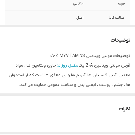
حجم
90تایی
اصالت کالا
اصل
توضیحات
توضیحات مولتی ویتامین A-Z MYVITAMINS:
قرص مولتی ویتامین Z-A یک
مکمل روزانه
حاوی ویتامین ها ، مواد
معدنی، آنتی اکسیدان ها، آنزیم ها و ریز مغذی ها است که از استخوان
ها ، چشم ، پوست ، ایمنی بدن و سلامت عمومی حمایت می کند.
کمپلکس ویتامین B موجود در مکمل Myprotein Multivitamin Z-A به
متابولیسم و سوخت و ساز بدن کمک می کند.
نظرات
ویتامین A سلامت پوست و چشم ، استخوان ها و دندان را تقویت می
کند و ویتامین E به گلبول های قرمز در حمل و انتقال اکسیژن در بدن
کمک می کند.