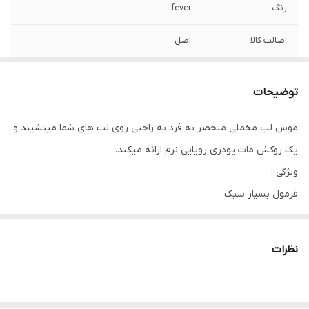
رنگ
fever
اصالت کالا
اصل
توضیحات
موس لب مخملی منحصر به فرد به راحتی روی لب های شما مینشیند و
یک روکش مات پودری رویایی نرم ارائه میکند.
ویژگی :
فرمول بسیار سبک
با رنگدانه و پیگمنت بالا
ماندگاری طولانی
نظرات
بدون خشک شدن روی لب
فاقد عطر مصنوعی
وگان و cruelly_free