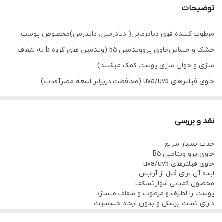
توضیحات
اصالت کالا
اصل
مرطوب کننده قوی دیادرماین( دیادرمین، دایدرمن)مخصوص پوست
خشک و حساس حاوی پروویتامین b5 (ویتامین های گروه b به شفاف
سازی و جوان سازی پوست کمک میکنند)
حاوی فیلترهای uva/uvb (محافظت دربرابر اشعه مضرآفتاب)
این کرم با سرعتی بالا رطوبت را بخوبی به لایه عمقی پوست میرساند،
پوست را لطیف و مرطوب و شفاف میسازد و قابل استفاده به تنهایی و یا
نقد و بررسی
قبل از ضدآفتاب و کرم پودر می باشد
جذب بسیار سریع
فرمولی بسیار نرم و ملایم که از نظر پوستی توسط موسسه ECARF
حاوی پرو ویتامین B5
آلمان مورد آزمایش قرار گرفته است.
حاوی فیلترهای uva/uvb
ایده آل برای قبل از آرایش
بدون تست بر روی حیوانات
محصول کمپانی شوارتسکف
پوست را لطیف و مرطوب و شفاف میسازد
دارای تست پزشکی و بدون ایجاد حساسیت
دارای مجوز ۵ ستاره از ECARF (تست آلرژی)