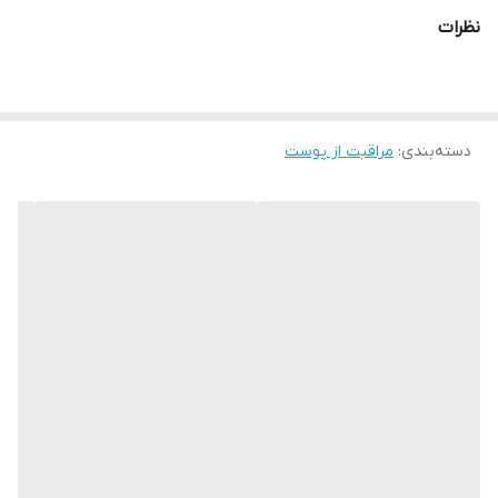
نظرات
جذب بسیار سریع
حاوی پرو ویتامین B5
حاوی فیلترهای uva/uvb
ایده آل برای قبل از آرایش
دسته‌بندی
:
مراقبت از پوست
محصول کمپانی شوارتسکف
پوست را لطیف و مرطوب و شفاف میسازد
دارای تست پزشکی و بدون ایجاد حساسیت
دارای مجوز ۵ ستاره از ECARF (تست آلرژی)