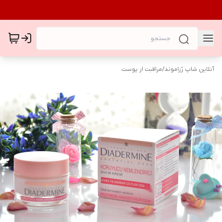
آنلاین شاپ رُزاموند
/
مراقبت از پوست