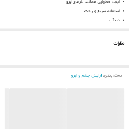
ایجاد خطهایی همانند تارهای
ابرو
استفاده سریع و راحت
ضدآب
ضدعرق
بدون تست حیوانی
نظرات
ماندگاری و پیگمنت بالا
ایده آل جهت آرایش هاشوری و پر کردن
ابرو
ایجاد ظاهری طبیعی
دسته‌بندی
:
آرایش چشم و ابرو