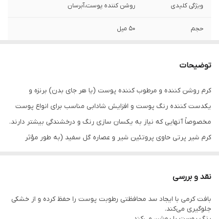
ویژگی کلیدی
روشن کننده پوست،آبرسان
حجم
50 میل
ساخت کشور
کره جنوبی
توضیحات
نوع پوست
انواع پوست
کرم روشن کننده و مرطوب کننده پوست (یا هر جای بدن) برنزه و
اصالت کالا
اصل
یکدست کننده رنگ پوست و افزایش شادابی مناسب برای انواع پوست
مخصوصاً آنهایی که نیاز به یکسان سازی رنگ و درخشندگی بیشتر دارند.
کرم شیر پرتی حاوی پروتئین شیر و عصاره گل سفید (به طور مؤثر
پوست را باز و روشن می کند)، آلانتوئین و عصاره هلو (مرطوب کننده و
حفظ استحکام پوست، آنتی اکسیدان و استرس) می‌باشد.
نقد و بررسی
ویژگی های اصلی:
بافت کرمی با ایجاد سد محافظتی رطوبت پوست را حفظ کرده و از خشکی
بافت کرمی با ایجاد سد محافظتی رطوبت پوست را حفظ کرده و از خشکی
جلوگیری می‌کند.
جلوگیری می‌کند.
رنگ پوست را روشن می‌کند.