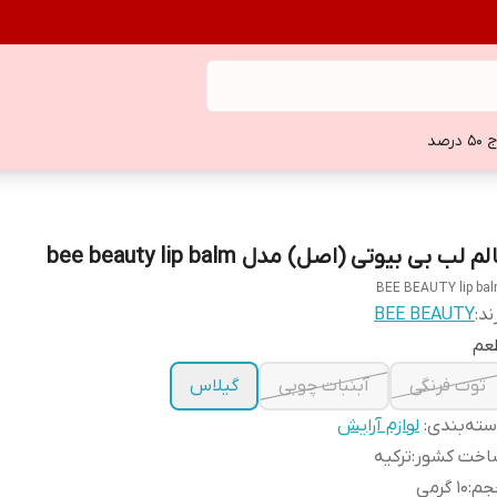
 درصد
لم لب بی بیوتی (اصل) مدل bee beauty lip balm
BEE BEAUTY lip ba
ند:
BEE BEAUTY
عم
توت فرنگی
آبنبات چوبی
گیلاس
ته‌بندی
:
لوازم آرایش
اخت کشور
:
ترکیه
جم
:
10 گرمی