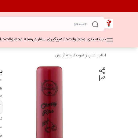
دسته‌بندی محصولات
خانه
پیگیری سفارش
همه محصولات
حراج ۵۰
آنلاین شاپ رُزاموند
/
لوازم آرایش
با
lm
بر
ط
دس
س
ح