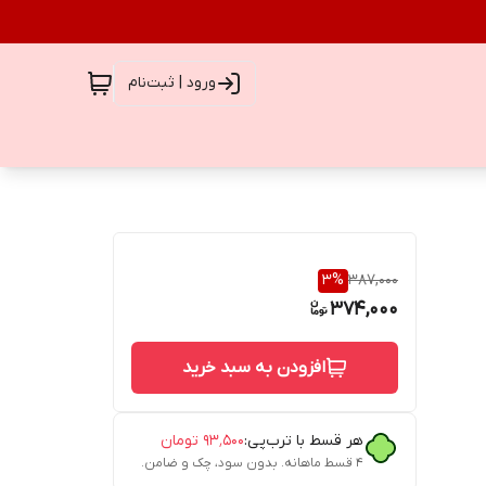
ورود | ثبت‌نام
3
%
387,000
374,000
افزودن به سبد خرید
هر قسط با ترب‌پی:
۹۳٬۵۰۰
تومان
۴ قسط ماهانه. بدون سود، چک و ضامن.