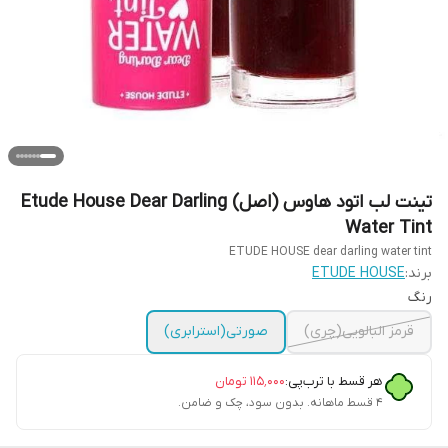
تینت لب اتود هاوس (اصل) Etude House Dear Darling
Water Tint
ETUDE HOUSE dear darling water tint
برند:
ETUDE HOUSE
رنگ
قرمز البالویی(چری)
صورتی(استرابری)
هر قسط با ترب‌پی:
۱۱۵٬۰۰۰
تومان
۴ قسط ماهانه. بدون سود، چک و ضامن.