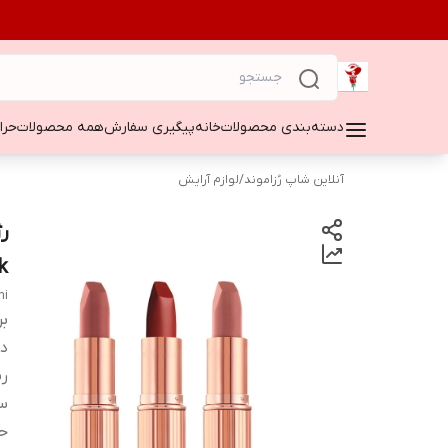
دسته‌بندی محصولات
خانه
پیگیری سفارش
همه محصولات
حراج ۵۰
آنلاین شاپ رُزاموند
/
لوازم آرایش
ر
k
ni
بر
دس
ر
س
ح