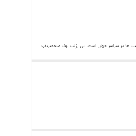
ست ها در سراسر جهان است. این رژلب نوک منحصربفرد
رده و فرم می دهد تا وسوسه انگیز تر ظاهر شود. این
به آسانی روی لب می لغزد و احساس راحتی به آن می