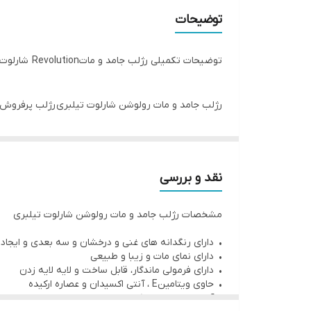
اصالت کالا
توضیحات
توضیحات تکمیلی رژلب جامد و ماتRevolution شارلوت تیلبری
رژلب جامد و مات رولوشن شارلوت تیلبری رژلب پرفروش 
و مربعی زاویه دار دارد و مانند شکل یک برس لب برای ک
رژ لب رنگ طبیعی لب های شما را تقویت کرده و سبب می
دهد. رژلب جامد مت رولوشن شارلت تیلبری دارای بسته 
نقد و بررسی
مشخصات رژلب جامد و مات رولوشن شارلوت تیلبری
• دارای رنگدانه های غنی و درخشان و سه بعدی و ایجاد 
• دارای نمای مات و زیبا و طبیعی
• دارای فرمولی ماندگار، قابل ساخت و لایه لایه زدن
• حاوی ویتامینE ، آنتی اکسیدان و عصاره ارکیده
• آبرسانی و مرطوب کننده لب ها