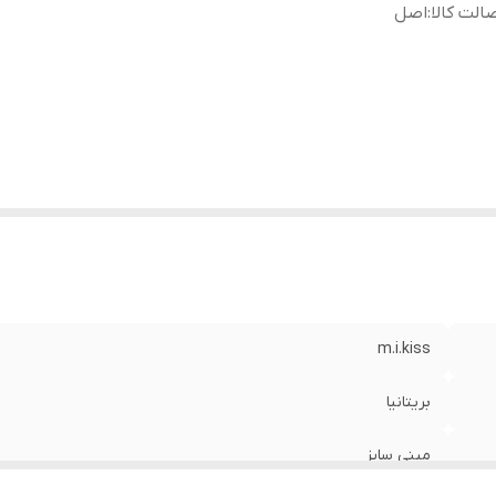
الت کالا
:
اصل
m.i.kiss
بریتانیا
مینی سایز