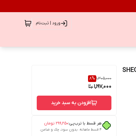
ورود | ثبت‌نام
SHEGLAM fu
8
%
1,305,000
1,197,000
افزودن به سبد خرید
هر قسط با ترب‌پی:
۲۹۹٬۲۵۰
تومان
۴ قسط ماهانه. بدون سود، چک و ضامن.