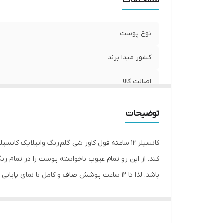
مشخصات
نوع پوست
کشور مبدا برند
اصالت کالا
توضیحات
کانسیلر 12 ساعته فول کاور شی گلم رنگ وانیلا 
کند. از این رو تمام عیوب ناخواسته پوست را در تمام رن
باشد. لذا تا 12 ساعت پوشش صاف و کامل با نمای پایانی مات و نرم روی پوستتان به وجود می آورد.
آشنایی با کانسیلر دوازده ساعته فول کاوریج شی گلم