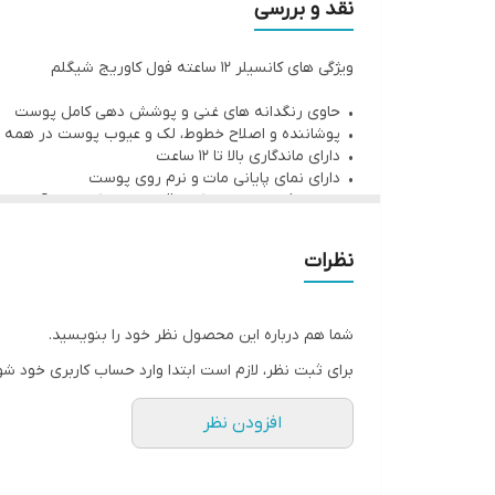
نقد و بررسی
برای داشتن میکاپی زیبا و بی نقص باید ابتدا یک سطح 
ویژگی های کانسیلر 12 ساعته فول کاوریج شیگلم
است. کانسیلر شی گلم دارای فرمول بسیار رنگدانه ای 
لایه فوق العاده قابل ساخت است و در خطوط ریز یا چین
• حاوی رنگدانه های غنی و پوشش دهی کامل پوست
• پوشاننده و اصلاح خطوط، لک و عیوب پوست در همه
• دارای ماندگاری بالا تا 12 ساعت
• دارای نمای پایانی مات و نرم روی پوست
• دارای بافت مایع و سبک و قابلیت خشک شدن آسان
• بدون تجمع در خطوط ریز یا چین و چروک های صورت
• دارای مزایای آبرسانی و مراقبت از پوست چندگانه
نظرات
• حاوی عصاره های خرفه و هاماملیس ویرجینیا با فوای
• بدون تست حیوانی
• مناسب انواع پوست
شما هم درباره این محصول نظر خود را بنویسید.
برای ثبت نظر، لازم است ابتدا وارد حساب کاربری خود شو
افزودن نظر