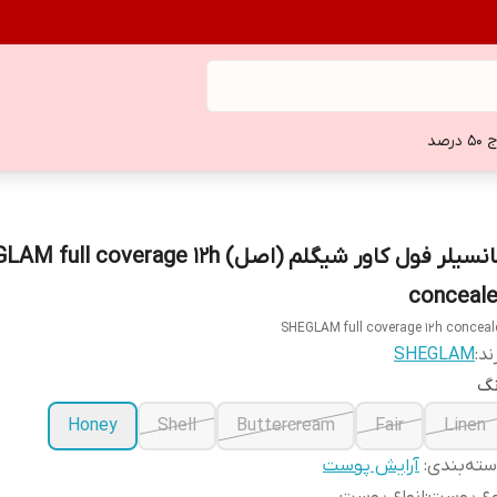
 درصد
کانسیلر فول کاور شیگلم (اصل) ll coverage 12h
conceale
SHEGLAM full coverage 12h conceal
ند:
SHEGLAM
نگ
Honey
Shell
Buttercream
Fair
Linen
ته‌بندی
:
آرایش پوست