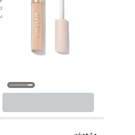
ن
کش
اص