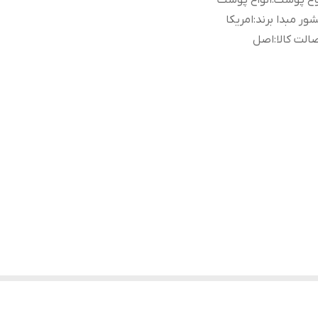
وع پوست
:
انواع پوست
ور مبدا برند
:
امریکا
الت کالا
:
اصل