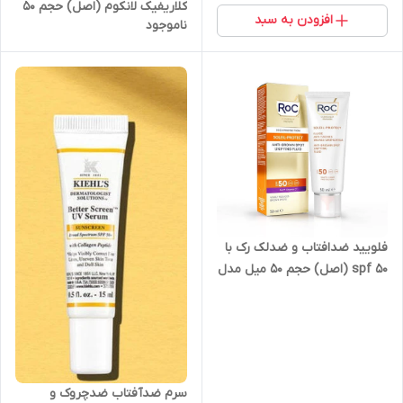
کلاریفیک لانکوم (اصل) حجم ۵۰
افزودن به سبد
ناموجود
میل
فلویید ضدافتاب و ضدلک رک با
spf 50 (اصل) حجم ۵۰ میل مدل
ROC HIGH PROTECTION ANTI
BROWN SPOT SPF 50
سرم ضدآفتاب ضدچروک و