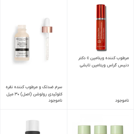
مرطوب کننده ویتامین c دکتر
دنیس گراس ویتامین تابشی
بدون روغن لاکتیک (اصل) 7
میلDr Dennis Gross Vitamin
C + Lactic Oil-Free Radiant
سرم ضدلک و مرطوب کننده نقره
Moisturizer 7ml
کلوئیدی رولوشن (اصل) 30 میل
ناموجود
ناموجود
Skincare Colloidal Silver
Serum 30ml REVOLUTION