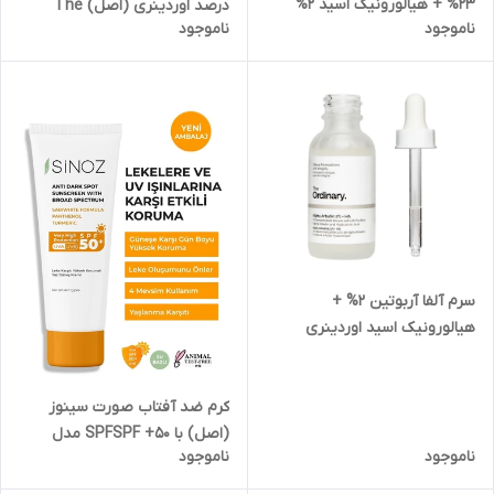
23% + هیالورونیک اسید 2%
درصد اوردینری (اصل) The
ناموجود
ناموجود
اوردینری (اصل) The Ordinary
Ordinary Azelaic Acid
Vitamin C Suspension 23% +
Suspension 10%
HA Spheres 2%
سرم آلفا آربوتین 2% +
هیالورونیک اسید اوردینری
(اصل) ضدلک قوی و یکدست
کننده رنگ پوست The Ordinary
Alpha Arbutin 2% + HA حجم
کرم ضد آفتاب صورت سینوز
۳۰ میل
(اصل) با SPFSPF +50 مدل
ناموجود
ناموجود
SINOZ anti dark spot
sunscreen with broad