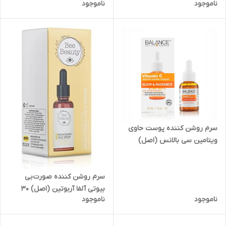
ناموجود
ناموجود
حجم ۷ میل مدلDr.Dennis
Gross All-Physical
Lightweight Wrinkle Defense
Broad Spectrum Sunscreen
SPF 30
سرم روشن کننده پوست حاوی
ویتامین سی بالانس (اصل)
Balance Skincare Vitamin C
Brightening Serum
سرم روشن کننده صورت بی
بیوتی آلفا آربوتین (اصل) 30
ناموجود
ناموجود
میلB Beauty Alpha Arbutin
brightening face serum 30ml