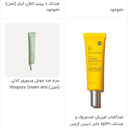
ضدلک با پپتید کلاژن کیلز (اصل)
ناموجود
ناموجود
حجم ۱۵ میل مدل Kiehl's Better
Screen™ UV Serum SPF 50+
Facial Sunscreen with
Collagen Peptide
سرم ضد جوش وینوپور کدلی
(اصل) Vinopure Cream anti
acne Caudalie
ضدآفتاب فیزیکی ضدچروک و
ضدلک spf30 دکتر دنیس گراس