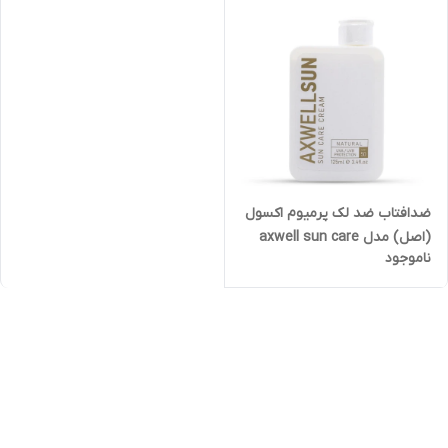
spectrum spf50 50ml حجم 50
میل
ضدافتاب ضد لک پرمیوم اکسول
(اصل) مدل axwell sun care
ناموجود
cream spf 50 50 and 125 ml در
حجم 50 و 125 میل