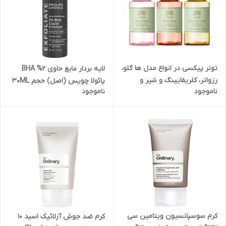
تونر پیکسی در انواع مدل ها گلو،
لایه بردار مایع حاوی 2% BHA
رزواتر، کلریفایینگ و شیر و
پائولا چویس (اصل) حجم 30ML
ناموجود
ناموجود
ویتامین سی (اصل) pixi tonic
Paulas Choice Skin
Perfecting 2% Bha Liquid
Exfoliant
کرم سوسپانسیون ویتامین سی
کرم ضد جوش آزلائیک اسید 10