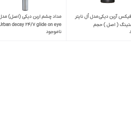
یکس آربن دیکی مدل اُل نایتر
مداد چشم اربن دیکی (اصل) مدل
تینگ ( اصل ) حجم
Urban decay 24/7 glide on eye
ناموجود
15ML Urban Decay All Nighter Long
pencile رنگ مشکی
Lasting Makeup Settin