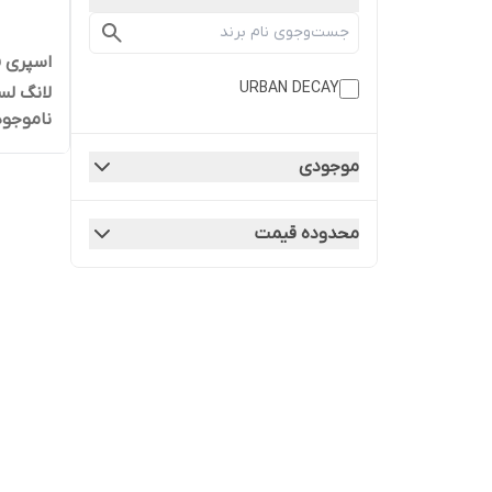
اسپری ف
URBAN DECAY
لانگ لس
ناموجود
g Spray
موجودی
محدوده قیمت