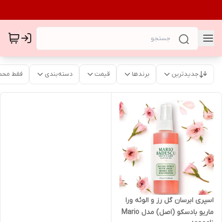
جدیدترین
برندها
قیمت
دسته‌بندی
فقط محص
اسپری ابرسان گل رز و الوئه ورا
ماریو بادسکو (اصل) مدل Mario