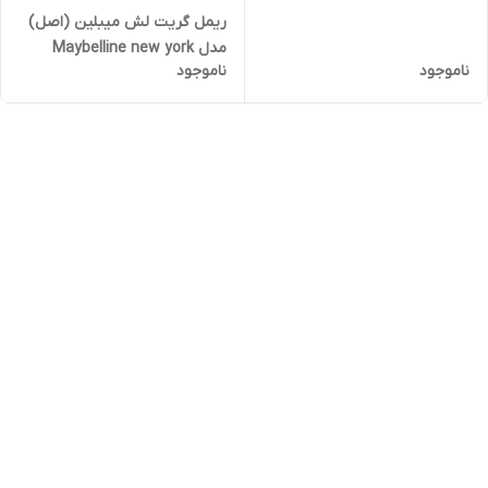
رنگ 014 sandy (اصل)
ریمل گریت لش میبلین (اصل)
مدل Maybelline new york
ناموجود
ناموجود
great lash mascara حجم ۱۳
میل