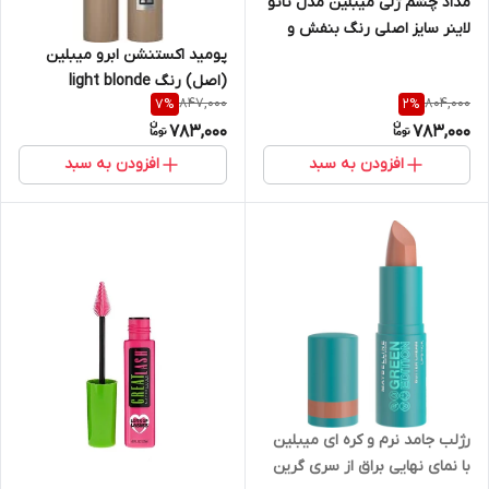
مداد چشم ژلی میبلین مدل تاتو
لاینر سایز اصلی رنگ بنفش و
صورتی
پومید اکستنشن ابرو میبلین
(اصل) رنگ light blonde
847,000
804,000
7
%
2
%
783,000
783,000
افزودن به سبد
افزودن به سبد
رژلب جامد نرم و کره ای میبلین
با نمای نهایی براق از سری گرین