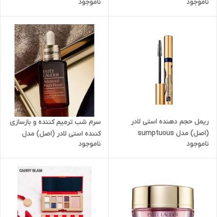
ناموجود
ناموجود
(اصل) حجم 15 میلی لیترEstée
میل Estee lauder Revitalizing
Lauder Futurist Aqua
Supreme cream in 7ml & 30
Brilliance Watery Glow Primer
ml
ریمل حجم دهنده استی لادر
سرم شب ترمیم کننده و بازسازی
(اصل) مدل sumptuous
کننده استی لادر (اصل) مدل
ناموجود
ناموجود
extreme در دو حجم مینی ۲.۸
ادونس نایت ریپیر حجم 7 میل
گرمی و فولسایز
Estee Lauder Advanced Night
Repair Synchronized
Recovery Complex II