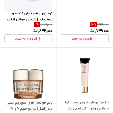
بازسازی کننده ۵ میل
کرم دور چشم جوان کننده و
لیفتینگ رزیلینس مولتی افکت
2,079,000
1,949,000
11
%
10
%
استی لادر (اصل) حجم ۵ میل
1,844,000
1,749,000
مدلEstee Lauder Resilience
Multi Effect eye cream 5 ml
افزودن به سبد
افزودن به سبد
پرایمر آبرسان فیوچریست آکوا
بالم جوانساز قوی سوپریم استی
برلیانس واتری گلو استی لادر
لادر (اصل) در دو حجم ۷ و ۳۰