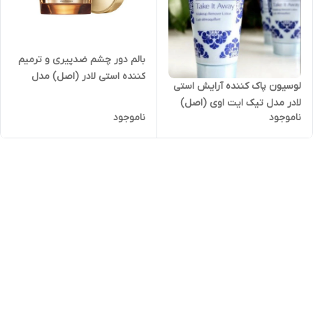
بالم دور چشم ضدپیری و ترمیم
کننده استی لادر (اصل) مدل
لوسیون پاک کننده آرایش استی
سوپریم پلاس گلوبال حجم 5میل
لادر مدل تیک ایت اوی (اصل)
Estée Lauder Revitalizing
ناموجود
ناموجود
حجم ۳۰ میل مدل Estee
Supreme+ Global Anti-Aging
Lauder Take It Away Makeup
Cell Power Eye Balm 5ml
Remover Lotion 30ml