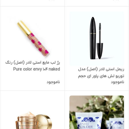
Advanced Night Cleansing
Gelée Cleanser with 15 Amino
Acids
رژ لب مایع استی لادر (اصل) رنگ
ریمل استی لادر (اصل) مدل
Pure color envy 104 naked
توربو لش های پاور ای حجم
truth مدل estee lauder lip
ناموجود
ناموجود
۸گرمی فولسایز estee lauder
gloss حجم فولسایز
turbo lash High powered
eyes full size 8g