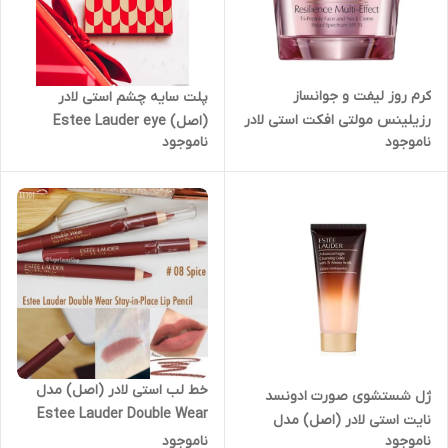
کرم روز لیفت و جوانساز
پلت سایه چشم استی لادر
رزیلینس مولتی افکت استی لادر
(اصل) Estee Lauder eye
ناموجود
ناموجود
(اصل) مدل Estee lauder
shadow pallete
resilience multi-effect spf 15
cream حجم ۱۵ میل
خط لب استی لادر (اصل) مدل
ژل شستشوی صورت ادونسد
Estee Lauder Double Wear
نایت استی لادر (اصل) مدل
Stay in place Lip Pencil
ناموجود
ناموجود
آمینو اسید Estee Lauder