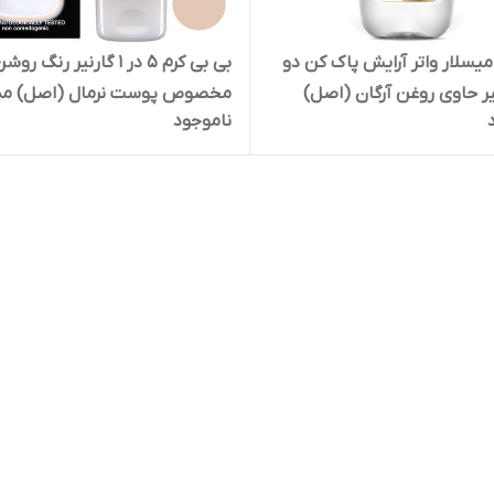
یسلار واتر آرایش پاک کن دو
بی بی کرم 5 در 1 گارنیر رنگ روش
نیر حاوی روغن آرگان (اصل)
مخصوص پوست نرمال (اصل) م
ناموجود
nier 5 in 1 Bb cream for normal
skin, light complexion حجم 18 میل