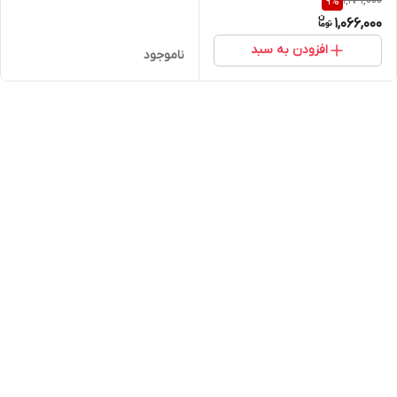
1,179,000
9
%
۵۰ میل
میل
1,066,000
افزودن به سبد
ناموجود