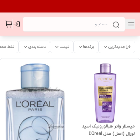
جدیدترین
برندها
قیمت
دسته‌بندی
فقط محص
میسلار واتر هیالورونیک اسید
لورال (اصل) مدل L'Oreal