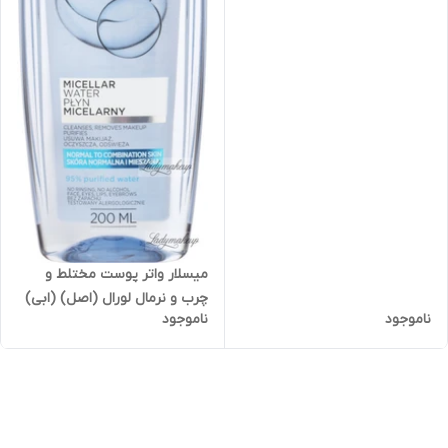
Hyaluron Micellar Water 200ml
حجم 200 میل
میسلار واتر پوست مختلط و
چرب و نرمال لورال (اصل) (ابی)
ناموجود
ناموجود
مدل L'Oréal - MICELLAR
WATER - Normal to
combination skin - 200 ml
حجم 200 میل