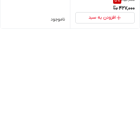
454,000
5
%
میل مینی (اصل)
427,000
افزودن به سبد
ناموجود