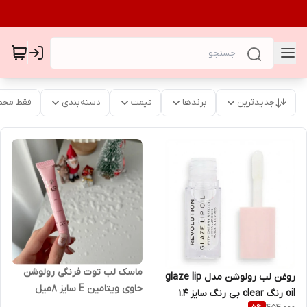
جدیدترین
برندها
قیمت
دسته‌بندی
فقط محص
ماسک لب توت فرنگی رولوشن
روغن لب رولوشن مدل glaze lip
حاوی ویتامین E سایز ۸میل
oil رنگ clear بی رنگ سایز ۱.۴
(اصل)