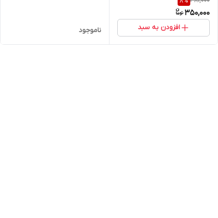
381,000
8
%
Sunny daze moisturiser
lights-25ml
350,000
sunscreen cream SPF 10
Bondi Sands
افزودن به سبد
ناموجود