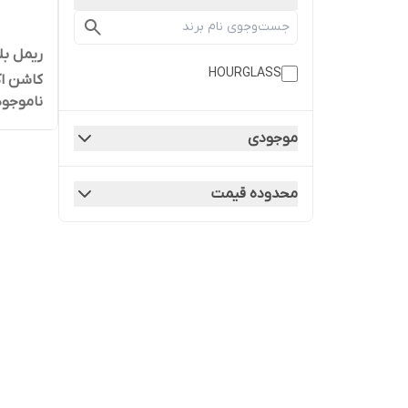
ریمل بل
HOURGLASS
کاشن ا
ناموجود
me Lash
ascara
موجودی
محدوده قیمت