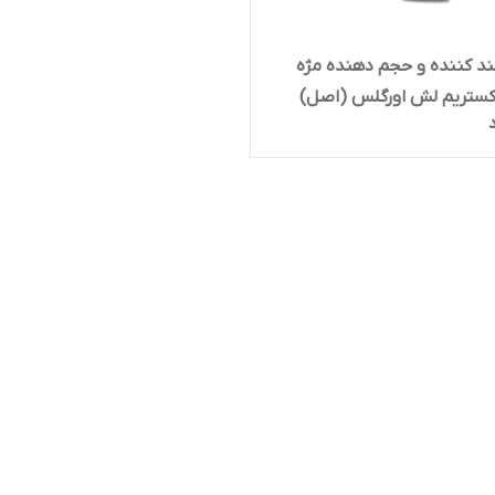
ند کننده و حجم دهنده مژه
کستریم لش اورگلس (اصل)
Hourglass Caution Extre
M